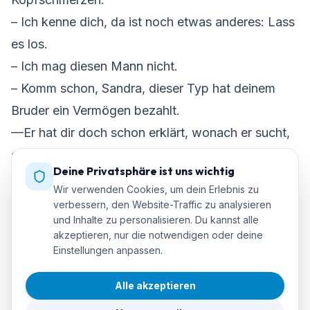
– Ich kenne dich, da ist noch etwas anderes: Lass
es los.
– Ich mag diesen Mann nicht.
– Komm schon, Sandra, dieser Typ hat deinem
Bruder ein Vermögen bezahlt.
—Er hat dir doch schon erklärt, wonach er sucht,
oder?
Deine Privatsphäre ist uns wichtig
– Ja, vorher, während du geschlafen hast oder es
Wir verwenden Cookies, um dein Erlebnis zu
versucht hast. Was ist los? Ich gehe runter,
verbessern, den Website-Traffic zu analysieren
und Inhalte zu personalisieren. Du kannst alle
schnappe mir die verdammte Truhe, falls sie sich
akzeptieren, nur die notwendigen oder deine
im Wrack befindet, und komme zurück. Wir fahren
Einstellungen anpassen.
zurück nach Barcelona, der blasse Kerl gibt uns
Alle akzeptieren
ein riesiges Trinkgeld und wir werden eine tolle
Zeit haben. Ich will verdammt sein, wenn es kein