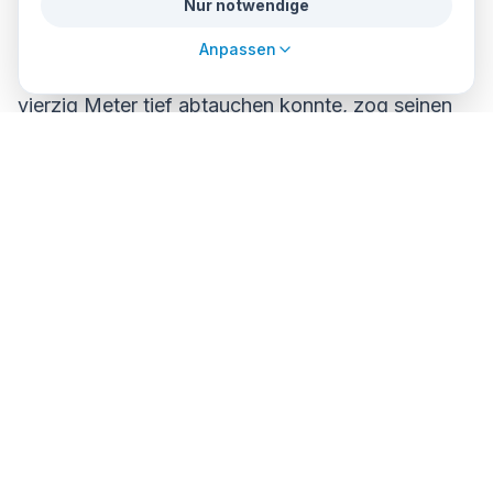
Nur notwendige
verdammter Plan ist.
Anpassen
Martín, ein technischer Taucher, der mehr als
vierzig Meter tief abtauchen konnte, zog seinen
Neoprenanzug und die Fäustlinge an und trug die
teure Ausrüstung mit einem Gewicht von mehr als
sechzig Kilo auf dem Rücken. Mit einem
Rezirkulator mit geschlossenem Kreislauf könnte
die Tiefe auf 75 Meter gesenkt werden. Er machte
eine „OK“-Geste und tauchte unter. Er wusste,
dass er in nur fünf Minuten das Wrack erreichen
würde, aber der Aufstieg würde ewig dauern:
zwei Stunden, damit der Druckausgleich
schrittweise erfolgen würde. Sein erster
dreißigminütiger Tauchgang im Roten Meer kam