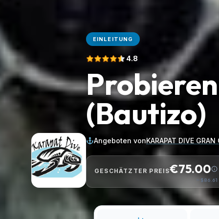
EINLEITUNG
4.8
Probieren
(Bautizo)
Angeboten von
KARAPAT DIVE GRAN
€75.00
GESCHÄTZTER PREIS
≈
$86.61