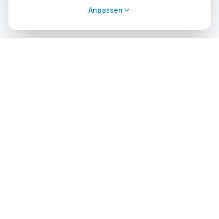
Anpassen
cursos
debuceo
.com
Die globale Plattform für Tauchabenteuer. Buchen Sie Kurse,
finden Sie autorisierte Zentren und erkunden Sie unglaubliche
Tauchplätze auf der ganzen Welt.
ENTDECKEN
PROFIS
Kurse suchen
Zentrum eintragen
Tauchzentren-Verzeichnis
Admin-Zugang
Tauchplätze
API-Lösungen
Zertifizierungsagenturen