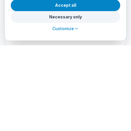
Accept all
Traje húmedo 5 mm
Necessary only
ABC (máscara, snorkel, aletas) — opcional
propio
Customize
Linterna de mano (opcional)
Instructor & language
INSTRUCTOR:STUDENT RATIO
1:4
COURSE LANGUAGE
Spanish