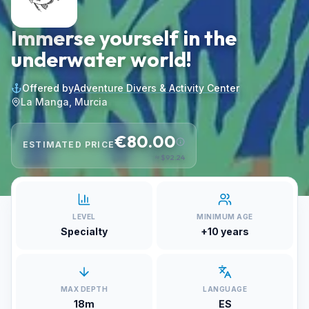
Immerse yourself in the
underwater world!
Offered by
Adventure Divers & Activity Center
La Manga, Murcia
€80.00
ESTIMATED PRICE
≈
$92.24
LEVEL
MINIMUM AGE
Specialty
+10 years
MAX DEPTH
LANGUAGE
18m
ES