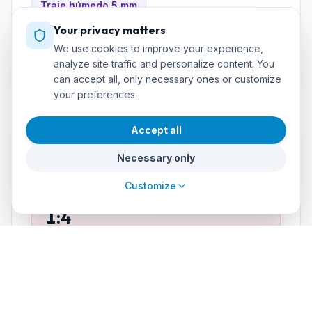
Traje húmedo 5 mm
ABC (máscara, snorkel, aletas) — opcional
Your privacy matters
propio
We use cookies to improve your experience,
analyze site traffic and personalize content. You
Linterna de mano (opcional)
can accept all, only necessary ones or customize
your preferences.
Accept all
Instructor & language
Necessary only
Customize
INSTRUCTOR:STUDENT RATIO
1:4
COURSE LANGUAGE
Spanish