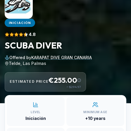
INICIACIÓN
4.8
SCUBA DIVER
Offered by
KARAPAT DIVE GRAN CANARIA
Telde, Las Palmas
€255.00
ESTIMATED PRICE
≈
$294.57
LEVEL
MINIMUM AGE
Iniciación
+10 years