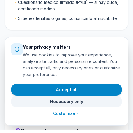
Cuestionario médico firmado (PADI) — si hay duda,
certificado médico
Si tienes lentillas o gafas, comunicarlo al inscribirte
Your privacy matters
Dive sites used in the course
We use cookies to improve your experience,
Where you'll practice during training
analyze site traffic and personalize content. You
can accept all, only necessary ones or customize
your preferences.
Cueva de los Tiburones
Jardín de Coral
Bajada del Cabo
Accept all
Arrecife de las Morenas
Necessary only
Customize
Required equipment