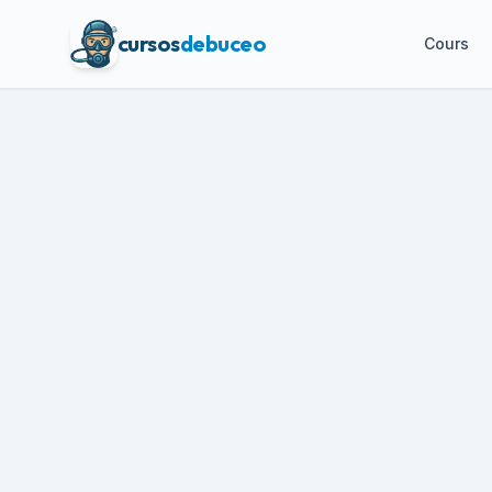
cursos
debuceo
Cours