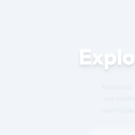
Explo
Réservez 
les meill
certifica