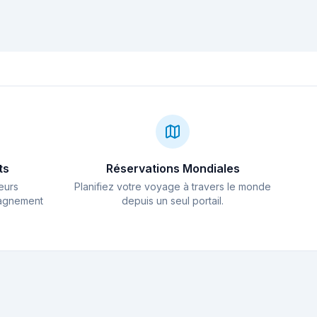
el Faroud de
Flashs et caissons
 : 110 mètres
pour la
oire sous la
photographie sous-
erranée
marine : guide
d'achat
ts
Réservations Mondiales
eurs
Planifiez votre voyage à travers le monde
pagnement
depuis un seul portail.