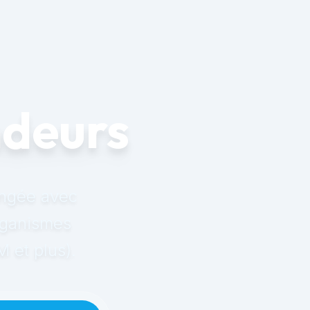
ndeurs
ongée avec
organismes
 et plus).