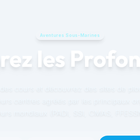
Aventures Sous-Marines
rez les Profo
des cours et découvrez des sites de pl
eurs centres agréés par les principaux 
teurs mondiaux (PADI, SSI, CMAS, FFESSM