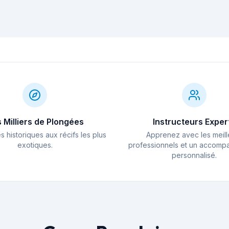
Compensation des
Arnaques dans
L'Um 
oreilles en plongée :
l'achat de matériel
Malte
sonner
techniques
de plongée :
d'hist
essentielles
comment se
Médit
protéger
 Milliers de Plongées
Instructeurs Exper
 historiques aux récifs les plus
Apprenez avec les meill
exotiques.
professionnels et un accom
personnalisé.