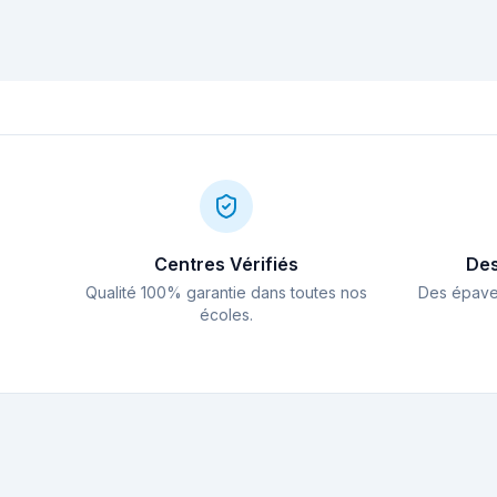
Méduses en
Hypothermie
Méditerranée :
silencieuse :
prolifération,
pourquoi fris
causes et ce que le
sous l'eau est
plongeur doit savoir
mauvais signe
Centres Vérifiés
Des
Qualité 100% garantie dans toutes nos
Des épaves
écoles.