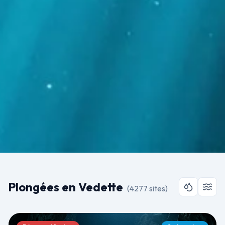
Plongées en Vedette
(
4277
sites
)