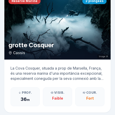
Réserve Marine
2
plongées
grotte Cosquer
Cassis
Image IA
La Cova Cosquer, situada a prop de Marsella, França,
és una reserva marina d'una importància excepcional,
especialment coneguda per la seva connexió amb la
prehistòria humana. L'accés a la cova és
extremadament restringit i controlat, principalment
PROF.
VISIB.
COUR.
gestionat per entitats professionals de submarinisme
Faible
Fort
36
com el CIP Marseille, que tenen experiència en el
m
treball dins d'aquest entorn sensible. La natura de la
cova com a jaciment arqueològic i biològic protegit
implica que les immersions són molt limitades i solen