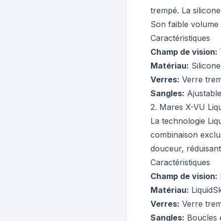
trempé. La silicon
Son faible volume 
Caractéristiques
Champ de vision
:
Matériau
:
Silicon
Verres
:
Verre trem
Sangles
:
Ajustable
2
.
Mares X-VU Liqu
La technologie Liqu
combinaison exclus
douceur, réduisant
Caractéristiques
Champ de vision
:
Matériau
:
LiquidSk
Verres
:
Verre trem
Sangles
:
Boucles 