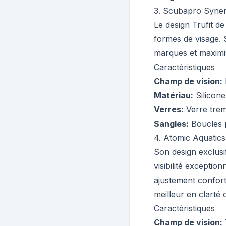
3
.
Scubapro Synerg
Le design Trufit d
formes de visage. 
marques et maximis
Caractéristiques
Champ de vision
:
Matériau
:
Silicone
Verres
:
Verre trem
Sangles
:
Boucles 
4
.
Atomic Aquatic
Son design exclusif
visibilité exceptio
ajustement confort
meilleur en clarté 
Caractéristiques
Champ de vision
: