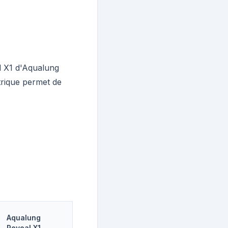
l X1 d'Aqualung
trique permet de
Aqualung
Reveal X1