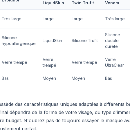
LiquidSkin
Twin Trufit
Venom
Très large
Large
Large
Très large
Silicone
Silicone
LiquidSkin
Silicone Trufit
double
hypoallergénique
dureté
Verre
Verre
Verre trempé
Verre trempé
trempé
UltraClear
Bas
Moyen
Moyen
Bas
ède des caractéristiques uniques adaptées à différents be
final dépendra de la forme de votre visage, du type d'imme
tre budget. N'oubliez pas de toujours essayer le masque av
justement parfait.