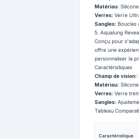
Matériau
:
Silicone
Verres
:
Verre Ultr
Sangles
:
Boucles à
5
.
Aqualung Revea
Conçu pour s'adapt
offre une expérien
personnaliser la pr
Caractéristiques
Champ de vision
:
Matériau
:
Silicon
Verres
:
Verre tre
Sangles
:
Ajusteme
Tableau Comparati
Caractéristique