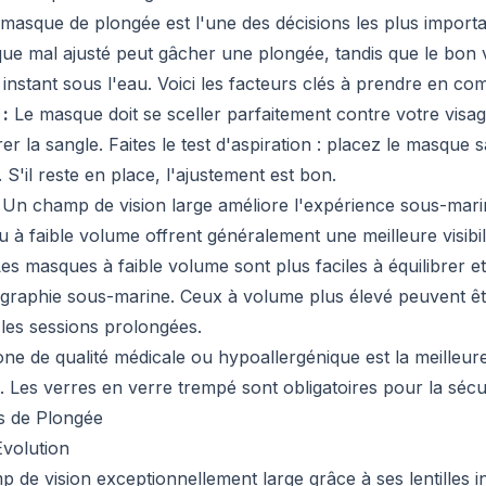
masque de plongée est l'une des décisions les plus import
ue mal ajusté peut gâcher une plongée, tandis que le bon
instant sous l'eau. Voici les facteurs clés à prendre en com
 :
Le masque doit se sceller parfaitement contre votre visa
er la sangle. Faites le test d'aspiration : placez le masque s
. S'il reste en place, l'ajustement est bon.
Un champ de vision large améliore l'expérience sous-mar
 ou à faible volume offrent généralement une meilleure visibil
es masques à faible volume sont plus faciles à équilibrer e
ographie sous-marine. Ceux à volume plus élevé peuvent êt
les sessions prolongées.
cone de qualité médicale ou hypoallergénique est la meilleu
ons. Les verres en verre trempé sont obligatoires pour la sécu
s de Plongée
Evolution
p de vision exceptionnellement large grâce à ses lentilles i