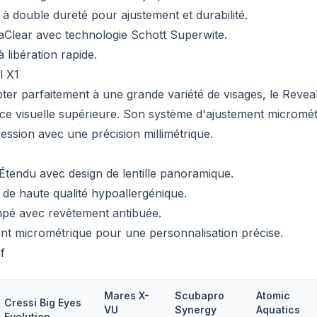
 à double dureté pour ajustement et durabilité.
aClear avec technologie Schott Superwite.
 libération rapide.
l X1
er parfaitement à une grande variété de visages, le Revea
ce visuelle supérieure. Son système d'ajustement micromé
ession avec une précision millimétrique.
Étendu avec design de lentille panoramique.
e de haute qualité hypoallergénique.
mpé avec revêtement antibuée.
nt micrométrique pour une personnalisation précise.
f
Mares X-
Scubapro
Atomic
Cressi Big Eyes
VU
Synergy
Aquatics
Evolution