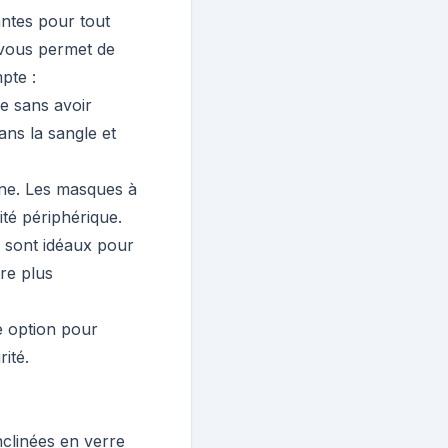
antes pour tout
 vous permet de
pte :
ge sans avoir
ans la sangle et
ine. Les masques à
ité périphérique.
t sont idéaux pour
re plus
re option pour
rité.
nclinées en verre