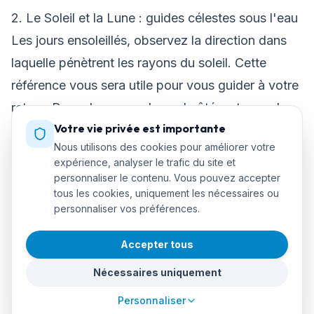
2. Le Soleil et la Lune : guides célestes sous l'eau
Les jours ensoleillés, observez la direction dans
laquelle pénètrent les rayons du soleil. Cette
référence vous sera utile pour vous guider à votre
retour. Rappelez-vous de quel côté se trouve le
Votre vie privée est importante
soleil lorsque vous commencez votre plongée
Nous utilisons des cookies pour améliorer votre
pour vous assurer qu'il est du côté opposé à
expérience, analyser le trafic du site et
votre retour. Lors des plongées de nuit, la lune
personnaliser le contenu. Vous pouvez accepter
tous les cookies, uniquement les nécessaires ou
peut également servir de guide céleste.
personnaliser vos préférences.
3. Vagues de sable : suivez l'empreinte des fonds
marins
Accepter tous
Notez la direction des vagues de sable sur le
Nécessaires uniquement
fond, car elles sont généralement parallèles au
Personnaliser
littoral. Ces vagues vous fourniront une référence