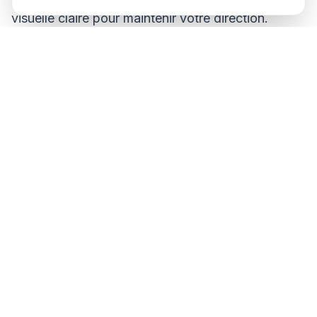
visuelle claire pour maintenir votre direction.
4. La profondeur comme guide : un marqueur
important
N'oubliez pas la profondeur au début de votre
plongée, surtout si elle se fait depuis un bateau.
Cette référence sera indispensable pour vous
guider. Si la plongée commence depuis le rivage,
gardez à l'esprit que la profondeur diminuera à
mesure que vous vous rapprocherez de la plage
lors du retour.
5. Fil de guidage en faible visibilité : une aide
précieuse
Dans des conditions de faible visibilité, pensez à
utiliser une ligne de guidage d'environ 100 mètres