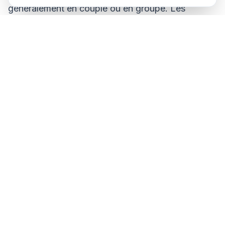
généralement en couple ou en groupe. Les
enfants qui plongent apprennent à communiquer
efficacement avec leurs pairs et à travailler
ensemble pour assurer la sécurité et le plaisir de
tous les membres de l'équipe.
Développe les compétences de résolution de
problèmes : la plongée crée des situations et des
défis qui incitent les enfants à réfléchir de manière
critique et à résoudre des problèmes. Cela peut
améliorer votre capacité à faire face à des
situations difficiles et à vous adapter à des
circonstances changeantes.
Encourage la curiosité et l'apprentissage : La
plongée sous-marine permet aux enfants