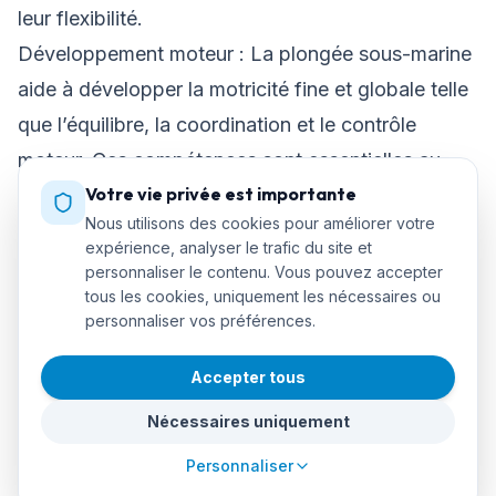
leur flexibilité.
Développement moteur : La plongée sous-marine
aide à développer la motricité fine et globale telle
que l’équilibre, la coordination et le contrôle
moteur. Ces compétences sont essentielles au
Votre vie privée est importante
développement physique et cognitif des enfants.
Nous utilisons des cookies pour améliorer votre
Augmente la confiance en soi et l'estime de soi :
expérience, analyser le trafic du site et
Apprendre de nouvelles compétences et relever
personnaliser le contenu. Vous pouvez accepter
tous les cookies, uniquement les nécessaires ou
des défis dans l'eau peut augmenter la confiance
personnaliser vos préférences.
en soi et l'estime de soi de votre enfant. Atteindre
vos objectifs et surmonter vos peurs peut
Accepter tous
également améliorer votre efficacité personnelle.
Nécessaires uniquement
Favorise le travail d’équipe et la communication :
Personnaliser
La plongée est une activité qui se pratique