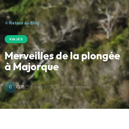
Retour au Blog
VIAJES
Merveilles de la plongée
à Majorque
C
CDB
18 mars 2025
4
min de lecture