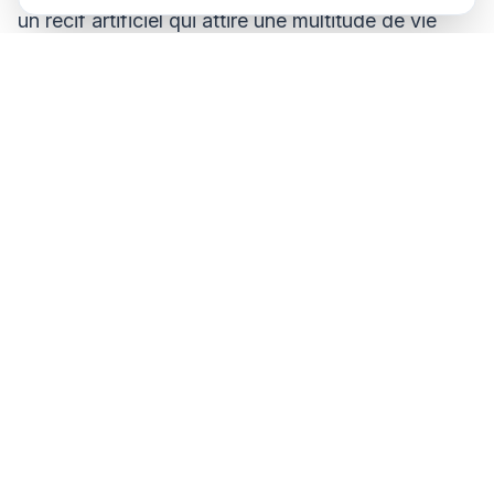
un récif artificiel qui attire une multitude de vie
marine. L'épave se trouve à une profondeur
comprise entre 25 et 30 mètres, ce qui en fait un
site adapté aux plongeurs expérimentés. Explorer
ce navire coulé, c'est comme voyager dans le
temps, entouré de mérous, de homards et
d'autres espèces marines.
Grottes du Drac : un monde de mystère et de
beauté
Les célèbres grottes du Drach sur la côte est de
Majorque ne sont pas seulement une attraction
touristique terrestre, mais offrent également une
expérience unique pour les plongeurs. Ces grottes
sous-marines, avec leurs étonnantes formations