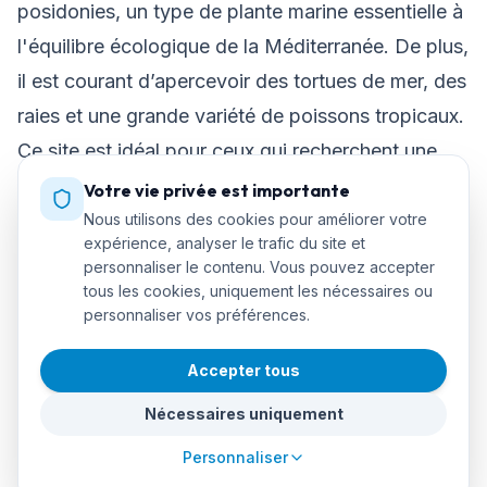
posidonies, un type de plante marine essentielle à
l'équilibre écologique de la Méditerranée. De plus,
il est courant d’apercevoir des tortues de mer, des
raies et une grande variété de poissons tropicaux.
Ce site est idéal pour ceux qui recherchent une
expérience de plongée en contact direct avec la
Votre vie privée est importante
nature.
Nous utilisons des cookies pour améliorer votre
expérience, analyser le trafic du site et
personnaliser le contenu. Vous pouvez accepter
tous les cookies, uniquement les nécessaires ou
L'épave du Malgrat : un voyage dans l'histoire
personnaliser vos préférences.
sous-marine
Accepter tous
Pour les plongeurs les plus aventureux, l'épave de
Nécessaires uniquement
Malgrat est un incontournable. Ce navire coulé,
Personnaliser
situé au large des côtes de Majorque, est devenu