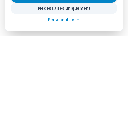
chasse, mais sans nuire à l'environnement sous-
Nécessaires uniquement
marin. Une façon de capturer la beauté de la
Personnaliser
nature sans perturber son équilibre délicat.
6. Étude détaillée de la vie marine
Il permet une étude détaillée de la vie marine et
des épaves, révélant des aspects parfois difficiles
à apprécier à l'époque. Chaque photo est une
fenêtre sur la richesse cachée de l'océan.
7. Stratégie et plaisir à chaque plongée
La photographie sous-marine ajoute une touche