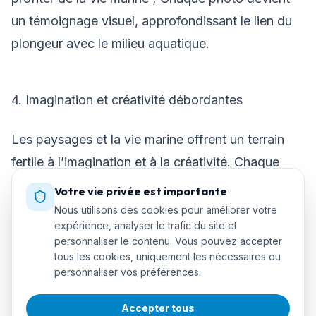
un témoignage visuel, approfondissant le lien du
plongeur avec le milieu aquatique.
4. Imagination et créativité débordantes
Les paysages et la vie marine offrent un terrain
fertile à l’imagination et à la créativité. Chaque
photo est une œuvre d’art qui capture l’incroyable
Votre vie privée est importante
diversité du monde sous-marin.
Nous utilisons des cookies pour améliorer votre
expérience, analyser le trafic du site et
personnaliser le contenu. Vous pouvez accepter
tous les cookies, uniquement les nécessaires ou
5. Chasser sans dommage pour l’environnement
personnaliser vos préférences.
La photographie sous-marine, c'est comme la
Accepter tous