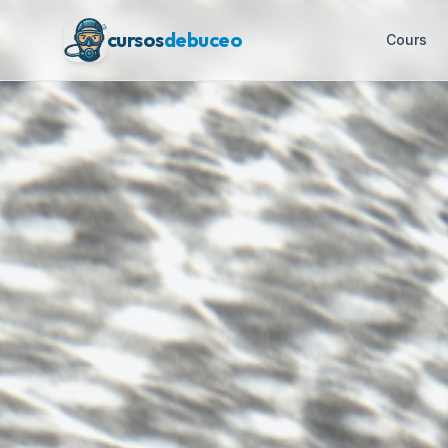
cursos
debuceo
Cours