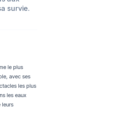
sa survie.
me le plus
ble, avec ses
ctacles les plus
ns les eaux
 leurs