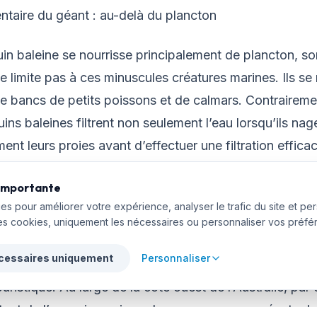
ntaire du géant : au-delà du plancton
uin baleine se nourrisse principalement de plancton, s
se limite pas à ces minuscules créatures marines. Ils se
e bancs de petits poissons et de calmars. Contraireme
uins baleines filtrent non seulement l’eau lorsqu’ils nage
ent leurs proies avant d’effectuer une filtration effica
pectacle impressionnant dans les eaux tropicales !
 importante
es pour améliorer votre expérience, analyser le trafic du site et pe
es cookies, uniquement les nécessaires ou personnaliser vos préfé
equins baleines : un lien fragile
cessaires uniquement
Personnaliser
régions du monde, les requins baleines sont devenus l
ouristique. Au large de la côte ouest de l’Australie, par
tent de l’occasion unique de nager avec ces géants do