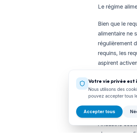
Le régime alime
Bien que le req
alimentaire ne 
régulièrement d
requins, les req
aspirent activem
assister à ce s
Votre vie privée est
Nous utilisons des cooki
pouvez accepter tous l
Ecotourisme et r
Accepter tous
Né
Dans certaines 
l’industrie écot
plongeurs profi