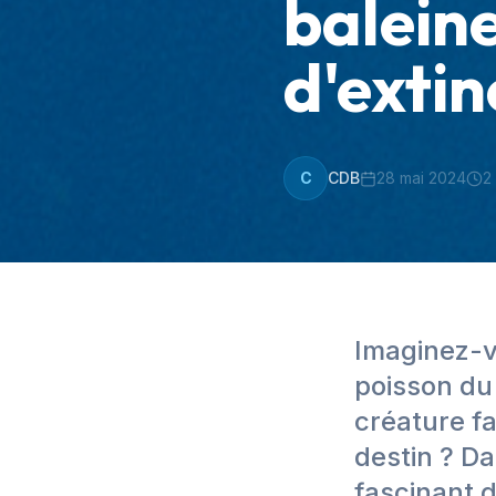
balein
d'extin
C
CDB
28 mai 2024
2
Imaginez-vo
poisson du
créature f
destin ? Da
fascinant d