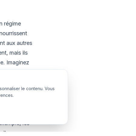
on régime
 nourrissent
nt aux autres
nt, mais ils
ce. Imaginez
rsonnaliser le contenu. Vous
rences.
a cible de
 exemple, les
ciles.