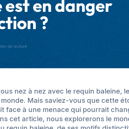
e est en danger
ction ?
min de lecture
us nez à nez avec le requin baleine, le
 monde. Mais saviez-vous que cette é
ait face à une menace qui pourrait chan
ns cet article, nous explorerons le mo
u requin baleine, de ses motifs distinct