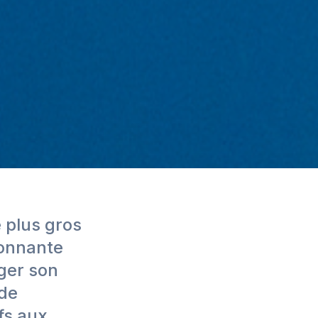
 plus gros
tonnante
ger son
nde
ifs aux