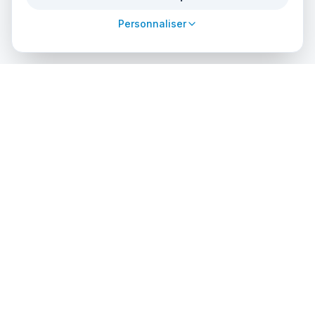
Personnaliser
cursos
debuceo
.com
La plateforme mondiale pour plonger dans l'aventure.
Réservez des cours, trouvez des centres agréés et explorez
des sites de plongée incroyables dans le monde entier.
EXPLORER
PROFESSIONNELS
Rechercher des Cours
Inscrivez votre Centre
Annuaire des Centres
Accès Administrateurs
Sites de Plongée
Solutions API
Organismes Certificateurs