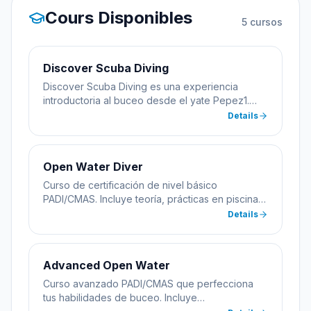
Cours Disponibles
5
cursos
Discover Scuba Diving
Discover Scuba Diving es una experiencia
introductoria al buceo desde el yate Pepez1.
Incluye práctica inicial en piscina seguida de
Details
inmersión en aguas abiertas con instructor
certificado. Ideal para quienes quieren probar el
buceo antes de certificarse.
Open Water Diver
Curso de certificación de nivel básico
PADI/CMAS. Incluye teoría, prácticas en piscina e
inmersiones en aguas abiertas desde yate.
Details
Aprenderás habilidades esenciales de buceo
con instructores multilingües certificados.
Advanced Open Water
Curso avanzado PADI/CMAS que perfecciona
tus habilidades de buceo. Incluye