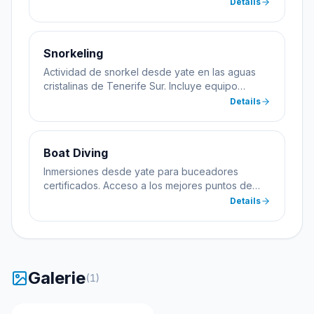
especialidades como navegación submarina,
Details
buceo profundo y nocturno. Todas las prácticas
se realizan desde el yate Pepez1.
Snorkeling
Actividad de snorkel desde yate en las aguas
cristalinas de Tenerife Sur. Incluye equipo
completo y guía. Apto para toda la familia desde
Details
8 años.
Boat Diving
Inmersiones desde yate para buceadores
certificados. Acceso a los mejores puntos de
buceo de Las Galletas sin necesidad de
Details
transportar equipo pesado. Incluye todo el
equipamiento.
Galerie
(
1
)