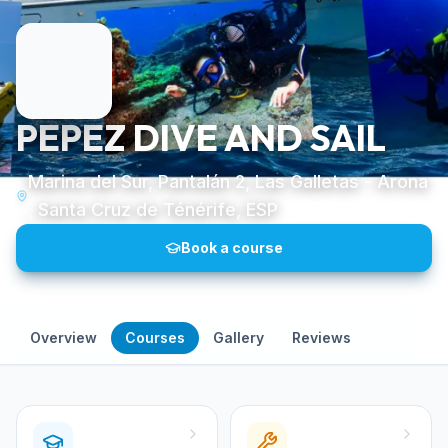
PEPEZ DIVE AND SAIL
Marina del Sur, Pantalán 2, Las Galletas - Arona
, Santa Cruz de Ténérife, ESP
Book a course
Overview
Courses
Gallery
Reviews