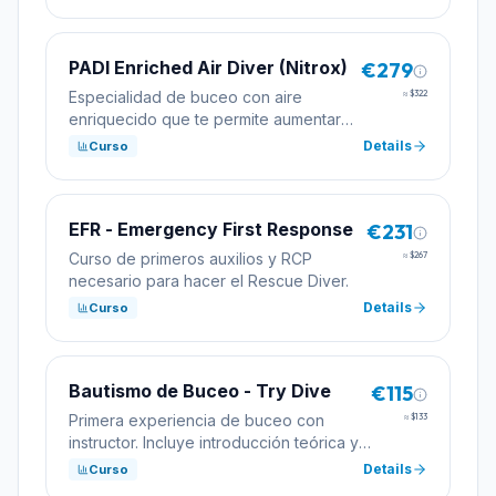
profesionales.
PADI Enriched Air Diver (Nitrox)
€279
Especialidad de buceo con aire
≈
$322
enriquecido que te permite aumentar
los tiempos de inmersión con mayor
Details
Curso
seguridad.
EFR - Emergency First Response
€231
Curso de primeros auxilios y RCP
≈
$267
necesario para hacer el Rescue Diver.
Details
Curso
Bautismo de Buceo - Try Dive
€115
Primera experiencia de buceo con
≈
$133
instructor. Incluye introducción teórica y
una inmersión.
Details
Curso