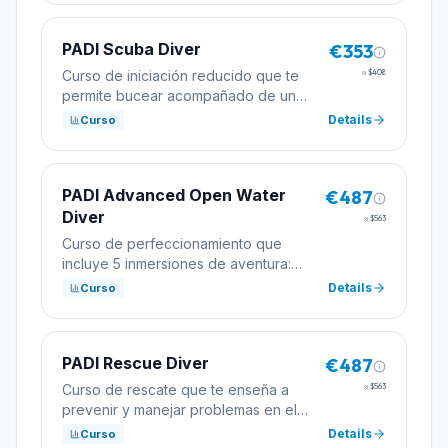
PADI Scuba Diver
€353
Curso de iniciación reducido que te
≈
$408
permite bucear acompañado de un
profesional hasta 12 metros. Ideal para
Details
Curso
quien tiene poco tiempo.
PADI Advanced Open Water
€487
Diver
≈
$563
Curso de perfeccionamiento que
incluye 5 inmersiones de aventura:
navegación, profunda y 3
Details
Curso
especialidades a elegir.
PADI Rescue Diver
€487
Curso de rescate que te enseña a
≈
$563
prevenir y manejar problemas en el
buceo. Requisito para niveles
Details
Curso