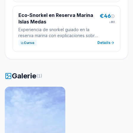
Eco-Snorkel en Reserva Marina
€46
Islas Medas
≈
$53
Experiencia de snorkel guiado en la
reserva marina con explicaciones sobre
la biodiversidad.
Details
Curso
Galerie
(
1
)