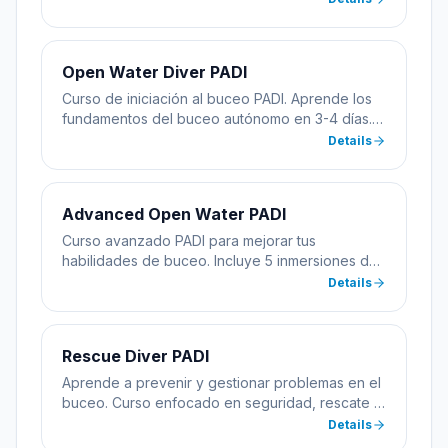
equipación necesaria.
Open Water Diver PADI
Curso de iniciación al buceo PADI. Aprende los
fundamentos del buceo autónomo en 3-4 días.
Incluye formación teórica, práctica en
Details
piscina/aguas confinadas y 4 inmersiones en
mar abierto.
Advanced Open Water PADI
Curso avanzado PADI para mejorar tus
habilidades de buceo. Incluye 5 inmersiones de
aventura: navegación subacuática, buceo
Details
profundo y 3 especialidades a elegir.
Rescue Diver PADI
Aprende a prevenir y gestionar problemas en el
buceo. Curso enfocado en seguridad, rescate y
primeros auxilios. Desarrolla habilidades para
Details
ayudar a otros buceadores.