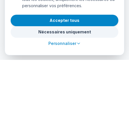
personnaliser vos préférences.
Accepter tous
Nécessaires uniquement
Personnaliser
cursos
debuceo
.com
La plateforme mondiale pour plonger dans l'aventure.
Réservez des cours, trouvez des centres agréés et explorez
des sites de plongée incroyables dans le monde entier.
EXPLORER
PROFESSIONNELS