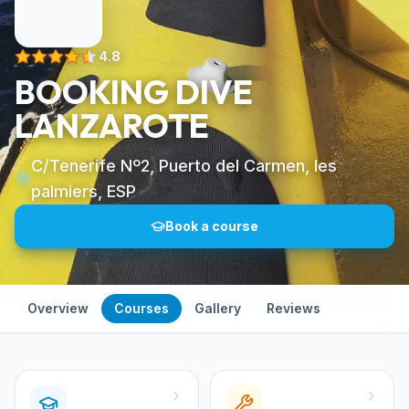
4.8
BOOKING DIVE
LANZAROTE
C/Tenerife Nº2, Puerto del Carmen, les
palmiers, ESP
Book a course
Overview
Courses
Gallery
Reviews