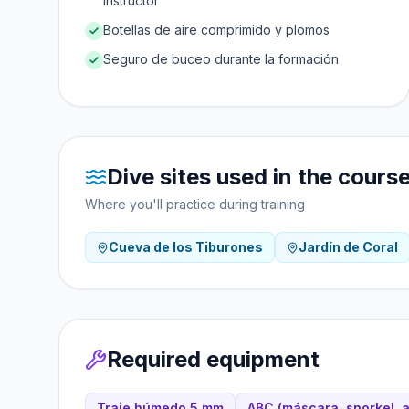
instructor
Botellas de aire comprimido y plomos
Seguro de buceo durante la formación
Dive sites used in the cours
Where you'll practice during training
Cueva de los Tiburones
Jardín de Coral
Required equipment
Traje húmedo 5 mm
ABC (máscara, snorkel, a