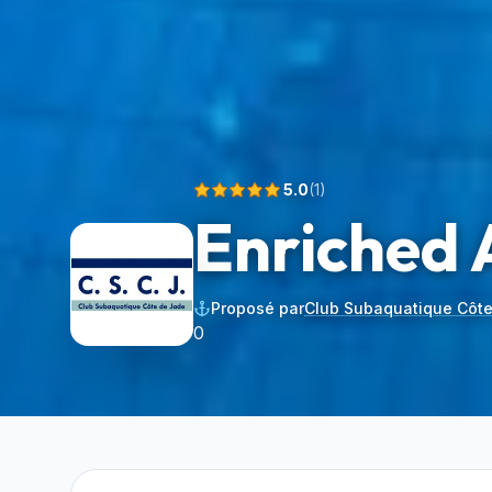
5.0
(
1
)
Enriched 
Proposé par
Club Subaquatique Côt
0