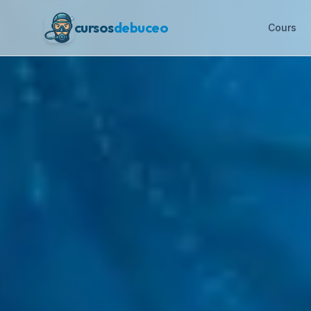
cursos
debuceo
Cours