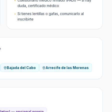
Cuestionario médico firmado (PADI) — si hay
duda, certificado médico
Si tienes lentillas o gafas, comunicarlo al
inscribirte
e
Bajada del Cabo
Arrecife de las Morenas
letas) — opcional propio