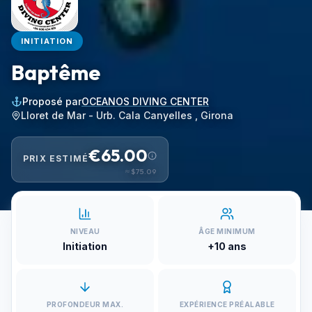
INITIATION
Baptême
Proposé par
OCEANOS DIVING CENTER
Lloret de Mar - Urb. Cala Canyelles , Girona
€65.00
PRIX ESTIMÉ
≈
$75.09
NIVEAU
ÂGE MINIMUM
Initiation
+10 ans
PROFONDEUR MAX.
EXPÉRIENCE PRÉALABLE