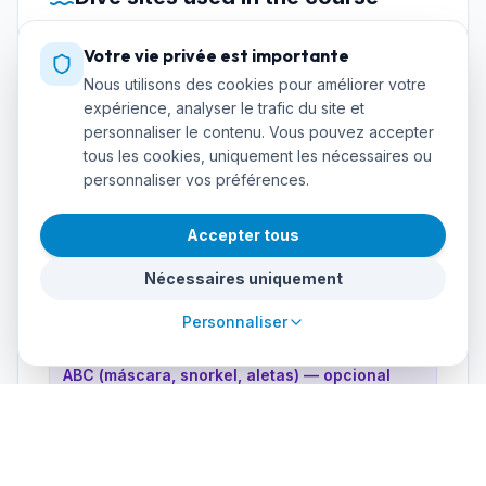
Where you'll practice during training
Votre vie privée est importante
Cueva de los Tiburones
Jardín de Coral
Nous utilisons des cookies pour améliorer votre
expérience, analyser le trafic du site et
Bajada del Cabo
personnaliser le contenu. Vous pouvez accepter
Arrecife de las Morenas
tous les cookies, uniquement les nécessaires ou
personnaliser vos préférences.
Accepter tous
Nécessaires uniquement
Required equipment
Personnaliser
Traje húmedo 5 mm
ABC (máscara, snorkel, aletas) — opcional
propio
Linterna de mano (opcional)