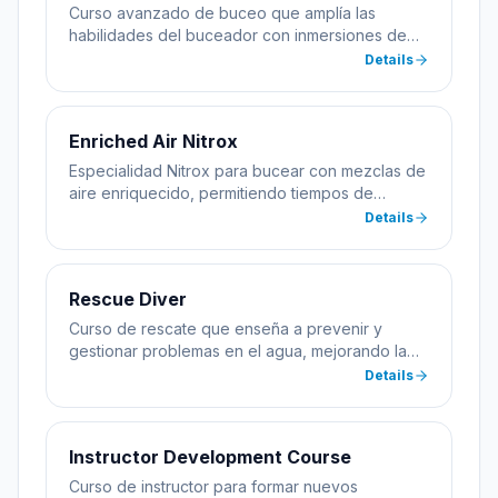
où dans le monde, nous vous suggérons
Curso avanzado de buceo que amplía las
le cours OPEN WATER DIVER ​ Prenez vos
habilidades del buceador con inmersiones de
cours de plongée quand vous le
especialidad incluyendo profundidad y
Details
souhaitez puisque nous avons une
navegación.
disponibilité à temps plein, choisissez le
jour et l'heure qui vous conviennent le
mieux du lundi au dimanche et nous
Enriched Air Nitrox
ferons le reste.
Especialidad Nitrox para bucear con mezclas de
aire enriquecido, permitiendo tiempos de
inmersión más largos.
Details
Rescue Diver
Curso de rescate que enseña a prevenir y
gestionar problemas en el agua, mejorando la
seguridad del buceador.
Details
Instructor Development Course
Curso de instructor para formar nuevos