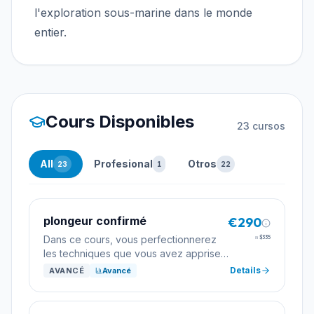
l'exploration sous-marine dans le monde
entier.
Cours Disponibles
23
cursos
All
Profesional
Otros
23
1
22
plongeur confirmé
€290
Dans ce cours, vous perfectionnerez
≈
$335
les techniques que vous avez apprises
dans le cours Open Water Diver tout en
Details
AVANCÉ
Avancé
expérimentant de nouvelles sensations.
Ce cours est conçu pour apprendre les
techniques qui feront de vous un