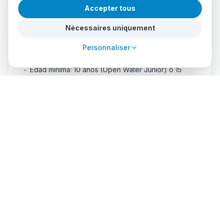
Accepter tous
Nécessaires uniquement
Requirements
Personnaliser
Edad mínima: 10 años (Open Water Junior) o 15
años (Open Water completo)
Saber nadar 200 m sin parar (estilo libre, espalda o
braza)
Mantenerse a flote 10 minutos sin apoyo
No padecer claustrofobia ni asma severa
Cuestionario médico firmado (PADI) — si hay duda,
certificado médico
Si tienes lentillas o gafas, comunicarlo al inscribirte