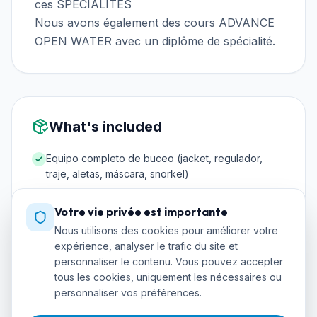
ces SPÉCIALITÉS
Nous avons également des cours ADVANCE
OPEN WATER avec un diplôme de spécialité.
What's included
Equipo completo de buceo (jacket, regulador,
traje, aletas, máscara, snorkel)
Manual digital y material didáctico oficial PADI
Votre vie privée est importante
Tasas de certificación y emisión del carnet
Nous utilisons des cookies pour améliorer votre
4 inmersiones en aguas confinadas (piscina)
expérience, analyser le trafic du site et
personnaliser le contenu. Vous pouvez accepter
4 inmersiones en aguas abiertas con instructor
tous les cookies, uniquement les nécessaires ou
Botellas de aire comprimido y plomos
personnaliser vos préférences.
Seguro de buceo durante la formación